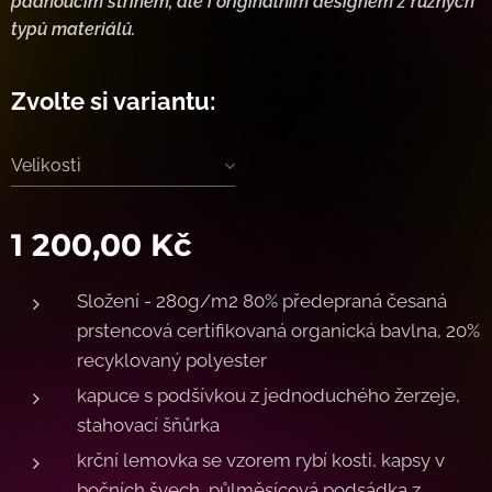
padnoucím střihem, ale i originálním designem z různých
typů materiálů.
Zvolte si variantu:
Velikosti
1 200,00
Kč
Složení - 280g/m2 80% předepraná česaná
prstencová certifikovaná organická bavlna, 20%
recyklovaný polyester
kapuce s podšívkou z jednoduchého žerzeje,
stahovací šňůrka
krční lemovka se vzorem rybí kosti, kapsy v
bočních švech, půlměsícová podsádka z