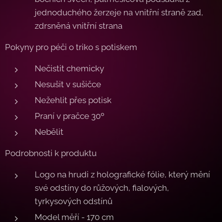
jednoduchého žerzeje na vnitřní straně zad,
zdrsněná vnitřní strana
Pokyny pro péči o triko s potiskem
Nečistit chemicky
Nesušit v sušičce
Nežehlit přes potisk
Praní v pračce 30º
Nebělit
Podrobnosti k produktu
Logo na hrudi z holografické fólie, který mění
své odstíny do růžových, fialových,
tyrkysových odstínů
Model měří - 170 cm