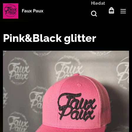
Hledat
Faux Paux
Pink&Black glitter