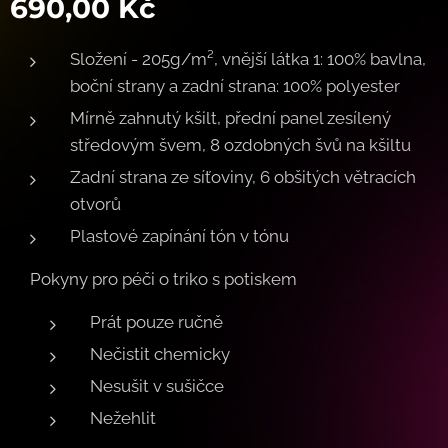
690,00
Kč
Složení - 205g/m², vnější látka 1: 100% bavlna,
boční strany a zadní strana: 100% polyester
Mírně zahnutý kšilt, přední panel zesílený
středovým švem, 8 ozdobných švů na kšiltu
Zadní strana ze síťoviny, 6 obšitých větracích
otvorů
Plastové zapínání tón v tónu
Pokyny pro péči o triko s potiskem
Prát pouze ručně
Nečistit chemicky
Nesušit v sušičce
Nežehlit