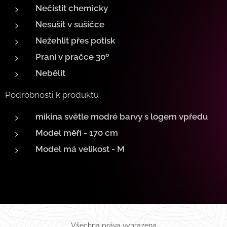
Nečistit chemicky
Nesušit v sušičce
Nežehlit přes potisk
Praní v pračce 30º
Nebělit
Podrobnosti k produktu
mikina světle modré barvy s logem vpředu
Model měří - 170 cm
Model má velikost - M
Všechna práva vyhrazena