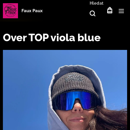
Hledat
Faux Paux
Over TOP viola blue