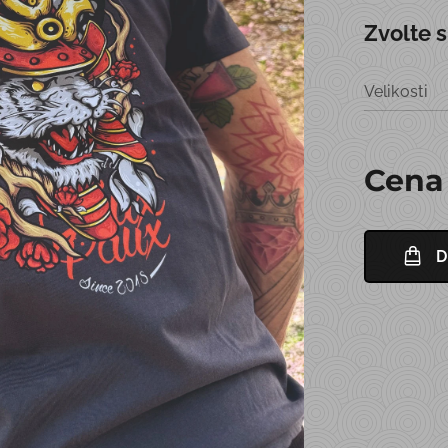
Zvolte s
Velikosti
Cena
D