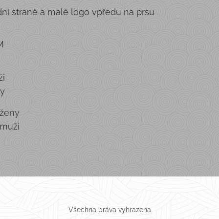
dní straně a malé logo vpředu na prsu
m
M
ži
ny
 ženy
 muži
Všechna práva vyhrazena