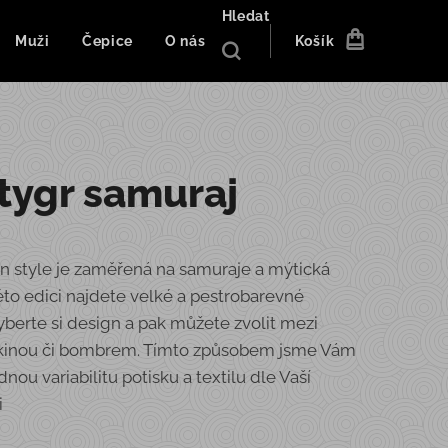
Hledat
Muži
Čepice
O nás
Košík
 tygr samuraj
n style je zaměřená na samuraje a mýtická
této edici najdete velké a pestrobarevné
yberte si design a pak můžete zvolit mezi
ikinou či bombrem. Tímto způsobem jsme Vám
dnou variabilitu potisku a textilu dle Vaší
i