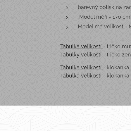
barevný potisk na za
Model měří - 170 c
Model má velikost - 
Tabulka velikostí
- tričko mu
Tabulky velikosti
- tričko že
Tabulka velikostí
- klokanka
Tabulka velikostí
- klokanka