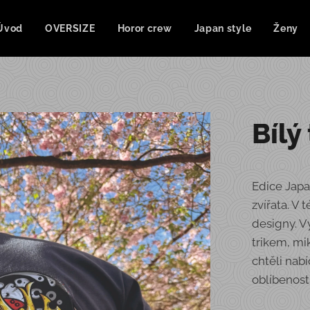
Úvod
OVERSIZE
Horor crew
Japan style
Ženy
Bílý
Edice Japa
zvířata. V 
designy. V
trikem, m
chtěli nabí
oblíbenost